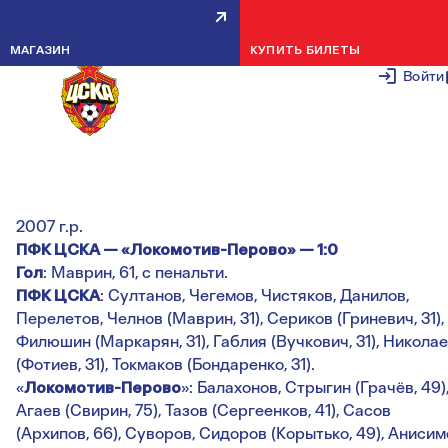
ЗАВЕРШИЛИ ЗИМНЕЕ
МАГАЗИН
КУПИТЬ БИЛЕТЫ
ПЕРВЕНСТВО 2007-2009 ТРЕМ
Войти
ПОБЕДАМИ
27 ФЕВРАЛЯ 2
2007 г.р.
ПФК ЦСКА — «Локомотив-Перово» — 1:0
Гол
: Маврин, 61, с пенальти.
ПФК ЦСКА
: Султанов, Чегемов, Чистяков, Данилов,
Перелетов, Челнов (Маврин, 31), Сериков (Гриневич, 31),
Филюшин (Маркарян, 31), Габлия (Вучкович, 31), Никола
(Фотиев, 31), Токмаков (Бондаренко, 31).
«
Локомотив-Перово
»: Балахонов, Стрыгин (Грачёв, 49)
Агаев (Свирин, 75), Тазов (Сергеенков, 41), Сасов
(Архипов, 66), Суворов, Сидоров (Корытько, 49), Анисим