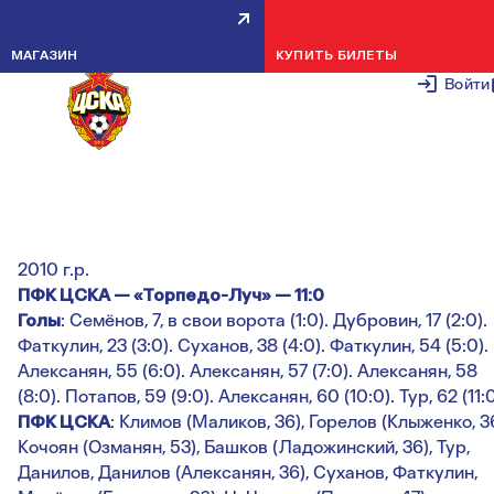
КРАСНО-СИНИЕ УСПЕШНО
МАГАЗИН
КУПИТЬ БИЛЕТЫ
СТАРТОВАЛИ В КУБКЕ МОСКВЫ
Войти
24 АПРЕЛЯ 2
Кубок Москвы — 2024
1/16 финала
2010 г.р.
ПФК ЦСКА — «Торпедо-Луч» — 11:0
Голы
: Семёнов, 7, в свои ворота (1:0). Дубровин, 17 (2:0).
Фаткулин, 23 (3:0). Суханов, 38 (4:0). Фаткулин, 54 (5:0).
Алексанян, 55 (6:0). Алексанян, 57 (7:0). Алексанян, 58
(8:0). Потапов, 59 (9:0). Алексанян, 60 (10:0). Тур, 62 (11:0
ПФК ЦСКА
: Климов (Маликов, 36), Горелов (Клыженко, 36
Кочоян (Озманян, 53), Башков (Ладожинский, 36), Тур,
Данилов, Данилов (Алексанян, 36), Суханов, Фаткулин,