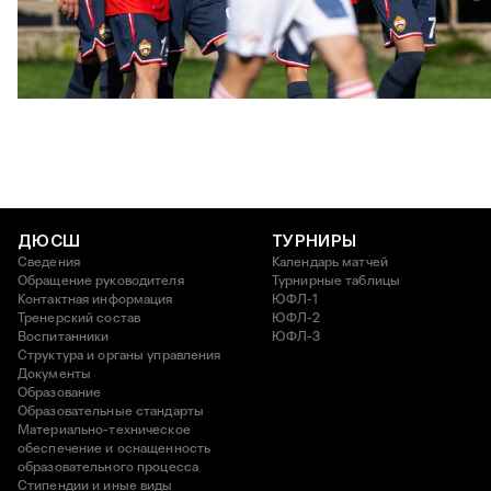
ЮФЛ: Московское дерби на «Октябре»
3 АВГУСТА 2026 14:15
ДЮСШ
ТУРНИРЫ
Сведения
Календарь матчей
Обращение руководителя
Турнирные таблицы
Контактная информация
ЮФЛ-1
Тренерский состав
ЮФЛ-2
Воспитанники
ЮФЛ-3
Структура и органы управления
Документы
Образование
Образовательные стандарты
Материально-техническое
обеспечение и оснащенность
образовательного процесса
Стипендии и иные виды