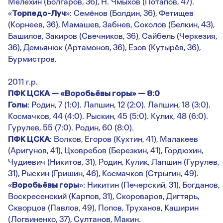
Мелёхин (Болгаров, 36), Н. Чмыхов (Потапов, 47).
«
Торпедо-Луч
»: Семёнов (Болдин, 36), Фетищев
(Корнеев, 36), Мамашев, Забнев, Соколов (Белкин, 43),
Башилов, Закиров (Свечников, 36), Сайбель (Черкезия,
36), Демьянюк (Артамонов, 36), Езов (Кутырёв, 36),
Бурмистров.
2011 г.р.
ПФК ЦСКА — «Воробьёвы горы» — 8:0
Голы
: Родин, 7 (1:0). Лапшин, 12 (2:0). Лапшин, 18 (3:0).
Космачков, 44 (4:0). Рыскин, 45 (5:0). Кулик, 48 (6:0).
Гурулев, 55 (7:0). Родин, 60 (8:0).
ПФК ЦСКА
: Волков, Егоров (Кухтин, 41), Малакеев
(Аригунов, 41), Цховребов (Березкин, 41), Гордюхин,
Чудиевич (Никитов, 31), Родин, Кулик, Лапшин (Гурулев,
31), Рыскин (Гришин, 46), Космачков (Стрыгин, 49).
«
Воробьёвы горы
»: Никитин (Печерский, 31), Богданов,
Воскресенский (Карпов, 31), Скороваров, Дигтярь,
Скворцов (Павлов, 49), Попов, Труханов, Каширин
(Логвиненко, 37), Султанов, Макин.