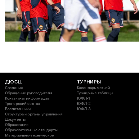
ЮФЛ: Московское дерби на «Октябре»
3 АВГУСТА 2026 14:15
ДЮСШ
ТУРНИРЫ
Сведения
Календарь матчей
Обращение руководителя
Турнирные таблицы
Контактная информация
ЮФЛ-1
Тренерский состав
ЮФЛ-2
Воспитанники
ЮФЛ-3
Структура и органы управления
Документы
Образование
Образовательные стандарты
Материально-техническое