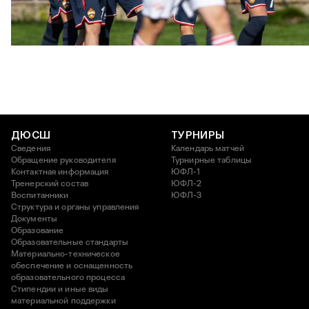
ЮФЛ: Московское дерби на «Октябре»
3 АВГУСТА 2026 14:15
ДЮСШ
ТУРНИРЫ
Сведения
Календарь матчей
Обращение руководителя
Турнирные таблицы
Контактная информация
ЮФЛ-1
Тренерский состав
ЮФЛ-2
Воспитанники
ЮФЛ-3
Структура и органы управления
Документы
Образование
Образовательные стандарты
Материально-техническое
обеспечение и оснащенность
образовательного процесса
Стипендии и иные виды
материальной поддержки