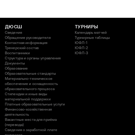
ДЮСШ
ТУРНИРЫ
Сведения
Календарь матчей
Обращение руководителя
Турнирные таблицы
Контактная информация
ЮФЛ-1
Тренерский состав
ЮФЛ-2
Воспитанники
ЮФЛ-3
Структура и органы управления
Документы
Образование
Образовательные стандарты
Материально-техническое
обеспечение и оснащенность
образовательного процесса
Стипендии и иные виды
материальной поддержки
Платные образовательные услуги
Финансово-хозяйственная
деятельность
Вакантные места для приёма
(перевода)
Сведения о заработной плате
педагогов