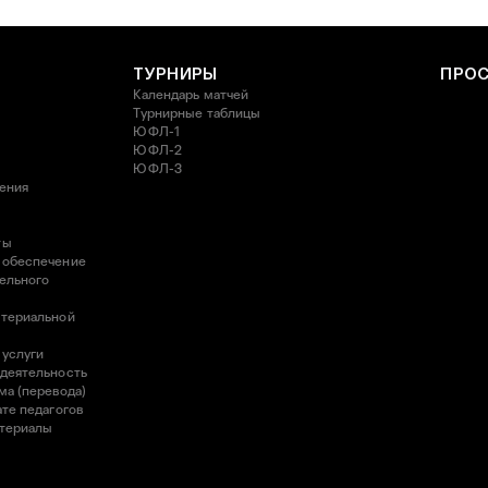
ТУРНИРЫ
ПРО
Календарь матчей
Турнирные таблицы
ЮФЛ-1
ЮФЛ-2
ЮФЛ-3
ления
ты
 обеспечение
ельного
атериальной
 услуги
 деятельность
ма (перевода)
те педагогов
атериалы