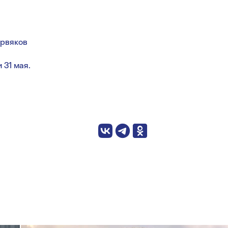
ервяков
 31 мая.