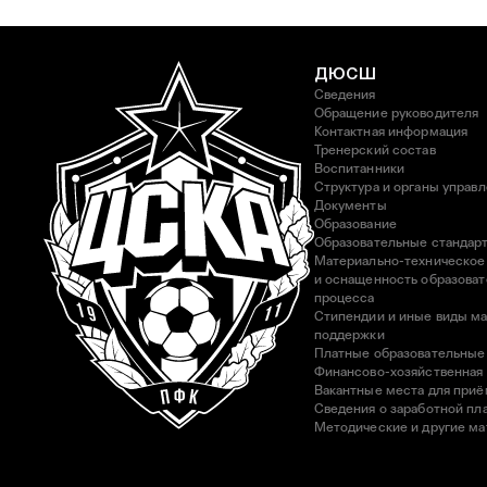
ДЮСШ
Сведения
Обращение руководителя
Контактная информация
Тренерский состав
Воспитанники
Структура и органы управ
Документы
Образование
Образовательные стандар
Материально-техническое
и оснащенность образоват
процесса
Стипендии и иные виды м
поддержки
Платные образовательные
Финансово-хозяйственная
Вакантные места для приё
Сведения о заработной пла
Методические и другие м