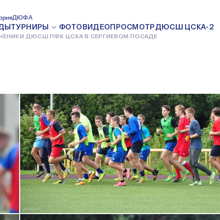
РГИЕВОМ ПОСАДЕ
ория
ДЮФА
25 АВГУСТА 2016
ДЫ
ТУРНИРЫ
ФОТО
ВИДЕО
ПРОСМОТР
ДЮСШ ЦСКА-2
ЧЕНИКИ ДЮСШ ПФК ЦСКА В СЕРГИЕВОМ ПОСАДЕ