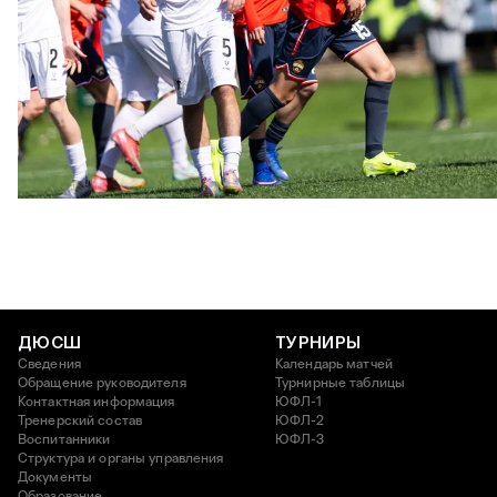
ЮФЛ U17 | ПФК ЦСКА - Акрон - Академия Коноплёва
26 АПРЕЛЯ 2026 18:11
ДЮСШ
ТУРНИРЫ
Сведения
Календарь матчей
Обращение руководителя
Турнирные таблицы
Контактная информация
ЮФЛ-1
Тренерский состав
ЮФЛ-2
Воспитанники
ЮФЛ-3
Структура и органы управления
Документы
Образование