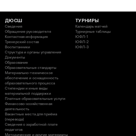
ДЮСШ
ТУРНИРЫ
Сведения
Календарь матчей
Обращение руководителя
Турнирные таблицы
Контактная информация
ЮФЛ-1
Тренерский состав
ЮФЛ-2
Воспитанники
ЮФЛ-3
Структура и органы управления
Документы
Образование
Образовательные стандарты
Материально-техническое
обеспечение и оснащенность
образовательного процесса
Стипендии и иные виды
материальной поддержки
Платные образовательные услуги
Финансово-хозяйственная
деятельность
Вакантные места для приёма
(перевода)
Сведения о заработной плате
педагогов
Методические и другие материалы