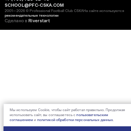
SCHOOL@PFC-CSKA.COM
2001—2026 © Professional Football Club CSKA
На сайте используются
рекомендательные технологии
Сделано в
Riverstart
Мы используем Cookie, чтобы сайт работал правильно. Продолжая
использовать сайт, вы соглашаетесь с
пользовательским
соглашением
и
политикой обработки персональных данных
.