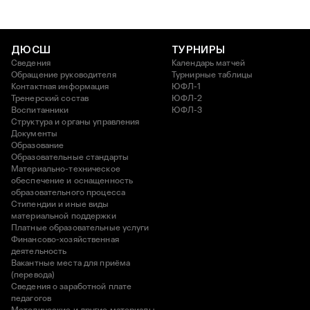
ДЮСШ
ТУРНИРЫ
Сведения
Календарь матчей
Обращение руководителя
Турнирные таблицы
Контактная информация
ЮФЛ-1
Тренерский состав
ЮФЛ-2
Воспитанники
ЮФЛ-3
Структура и органы управления
Документы
Образование
Образовательные стандарты
Материально-техническое
обеспечение и оснащенность
образовательного процесса
Стипендии и иные виды
материальной поддержки
Платные образовательные услуги
Финансово-хозяйственная
деятельность
Вакантные места для приёма
(перевода)
Сведения о заработной плате
педагогов