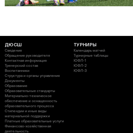
26 АПРЕЛЯ 2026 18:11
ДЮСШ
ТУРНИРЫ
Сведения
Календарь матчей
Обращение руководителя
Турнирные таблицы
Контактная информация
ЮФЛ-1
Тренерский состав
ЮФЛ-2
Воспитанники
ЮФЛ-3
Структура и органы управления
Документы
Образование
Образовательные стандарты
Материально-техническое
обеспечение и оснащенность
образовательного процесса
Стипендии и иные виды
материальной поддержки
Платные образовательные услуги
Финансово-хозяйственная
деятельность