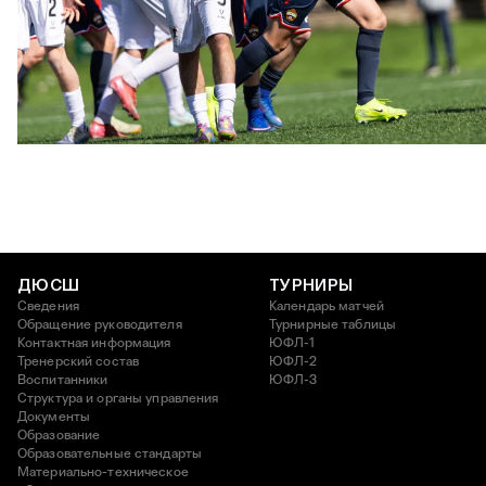
ЮФЛ U17 | ПФК ЦСКА - Акрон - Академия Коноплёва
26 АПРЕЛЯ 2026 18:11
ДЮСШ
ТУРНИРЫ
Сведения
Календарь матчей
Обращение руководителя
Турнирные таблицы
Контактная информация
ЮФЛ-1
Тренерский состав
ЮФЛ-2
Воспитанники
ЮФЛ-3
Структура и органы управления
Документы
Образование
Образовательные стандарты
Материально-техническое