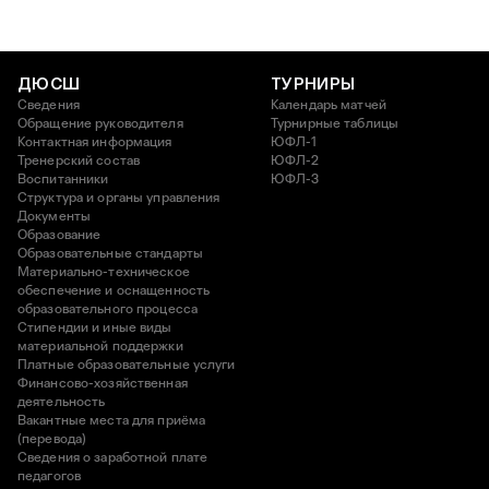
ДЮСШ
ТУРНИРЫ
Сведения
Календарь матчей
Обращение руководителя
Турнирные таблицы
Контактная информация
ЮФЛ-1
Тренерский состав
ЮФЛ-2
Воспитанники
ЮФЛ-3
Структура и органы управления
Документы
Образование
Образовательные стандарты
Материально-техническое
обеспечение и оснащенность
образовательного процесса
Стипендии и иные виды
материальной поддержки
Платные образовательные услуги
Финансово-хозяйственная
деятельность
Вакантные места для приёма
(перевода)
Сведения о заработной плате
педагогов