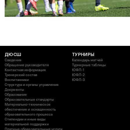
ЮФЛ U17 | ПФК ЦСКА - Акрон - Академия Коноплёва
26 АПРЕЛЯ 2026 18:11
ДЮСШ
ТУРНИРЫ
Сведения
Календарь матчей
Обращение руководителя
Турнирные таблицы
Контактная информация
ЮФЛ-1
Тренерский состав
ЮФЛ-2
Воспитанники
ЮФЛ-3
Структура и органы управления
Документы
Образование
Образовательные стандарты
Материально-техническое
обеспечение и оснащенность
образовательного процесса
Стипендии и иные виды
материальной поддержки
Платные образовательные услуги