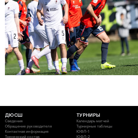
ЮФЛ U17 | ПФК ЦСКА - Акрон - Академия Коноплёва
26 АПРЕЛЯ 2026 18:11
ДЮСШ
ТУРНИРЫ
Сведения
Календарь матчей
Обращение руководителя
Турнирные таблицы
Контактная информация
ЮФЛ-1
Тренерский состав
ЮФЛ-2