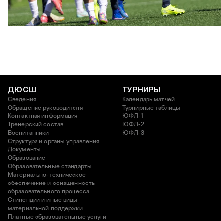
ЮФЛ U17 | ПФК ЦСКА - Акрон - Академия Коноплёва
26 АПРЕЛЯ 2026 18:11
ДЮСШ
ТУРНИРЫ
Сведения
Календарь матчей
Обращение руководителя
Турнирные таблицы
Контактная информация
ЮФЛ-1
Тренерский состав
ЮФЛ-2
Воспитанники
ЮФЛ-3
Структура и органы управления
Документы
Образование
Образовательные стандарты
Материально-техническое
обеспечение и оснащенность
образовательного процесса
Стипендии и иные виды
материальной поддержки
Платные образовательные услуги