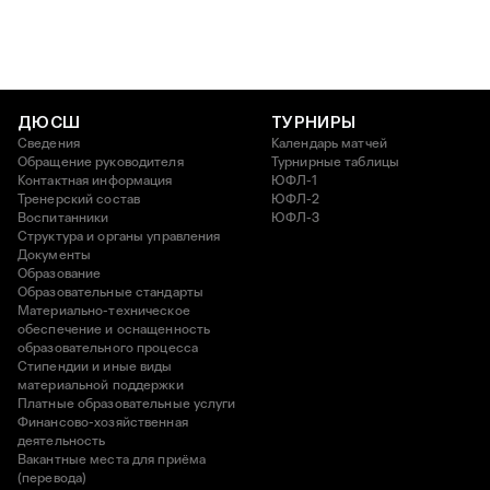
ДЮСШ
ТУРНИРЫ
Сведения
Календарь матчей
Обращение руководителя
Турнирные таблицы
Контактная информация
ЮФЛ-1
Тренерский состав
ЮФЛ-2
Воспитанники
ЮФЛ-3
Структура и органы управления
Документы
Образование
Образовательные стандарты
Материально-техническое
обеспечение и оснащенность
образовательного процесса
Стипендии и иные виды
материальной поддержки
Платные образовательные услуги
Финансово-хозяйственная
деятельность
Вакантные места для приёма
(перевода)