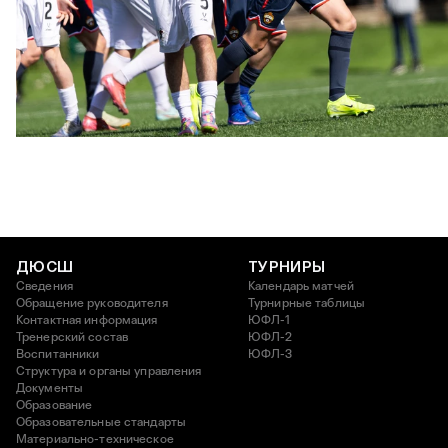
ЮФЛ U17 | ПФК ЦСКА - Акрон - Академия Коноплёва
26 АПРЕЛЯ 2026 18:11
ДЮСШ
ТУРНИРЫ
Сведения
Календарь матчей
Обращение руководителя
Турнирные таблицы
Контактная информация
ЮФЛ-1
Тренерский состав
ЮФЛ-2
Воспитанники
ЮФЛ-3
Структура и органы управления
Документы
Образование
Образовательные стандарты
Материально-техническое