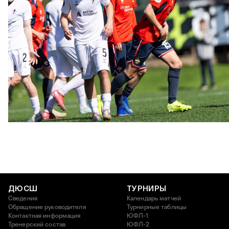
ЮФЛ U17 | ПФК ЦСКА - Акрон - Академия Коноплёва
26 АПРЕЛЯ 2026 18:11
ДЮСШ
ТУРНИРЫ
Сведения
Календарь матчей
Обращение руководителя
Турнирные таблицы
Контактная информация
ЮФЛ-1
Тренерский состав
ЮФЛ-2