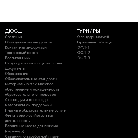
ДЮСШ
ТУРНИРЫ
Сведения
Календарь матчей
Обращение руководителя
Турнирные таблицы
Контактная информация
ЮФЛ-1
Тренерский состав
ЮФЛ-2
Воспитанники
ЮФЛ-3
Структура и органы управления
Документы
Образование
Образовательные стандарты
Материально-техническое
обеспечение и оснащенность
образовательного процесса
Стипендии и иные виды
материальной поддержки
Платные образовательные услуги
Финансово-хозяйственная
деятельность
Вакантные места для приёма
(перевода)
Сведения о заработной плате