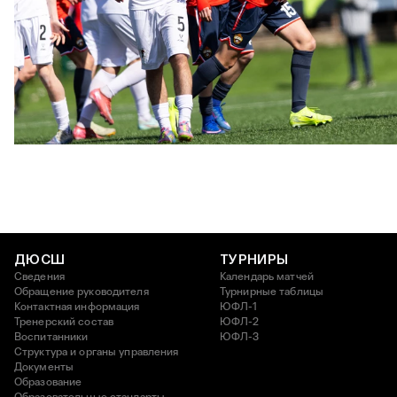
ЮФЛ U17 | ПФК ЦСКА - Акрон - Академия Коноплёва
26 АПРЕЛЯ 2026 18:11
ДЮСШ
ТУРНИРЫ
Сведения
Календарь матчей
Обращение руководителя
Турнирные таблицы
Контактная информация
ЮФЛ-1
Тренерский состав
ЮФЛ-2
Воспитанники
ЮФЛ-3
Структура и органы управления
Документы
Образование