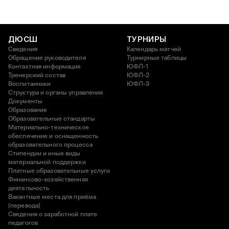
ДЮСШ
ТУРНИРЫ
Сведения
Календарь матчей
Обращение руководителя
Турнирные таблицы
Контактная информация
ЮФЛ-1
Тренерский состав
ЮФЛ-2
Воспитанники
ЮФЛ-3
Структура и органы управления
Документы
Образование
Образовательные стандарты
Материально-техническое
обеспечение и оснащенность
образовательного процесса
Стипендии и иные виды
материальной поддержки
Платные образовательные услуги
Финансово-хозяйственная
деятельность
Вакантные места для приёма
(перевода)
Сведения о заработной плате
педагогов