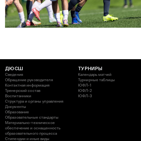
ЮФЛ U17 | ПФК ЦСКА - Акрон - Академия Коноплёва
26 АПРЕЛЯ 2026 18:11
ДЮСШ
ТУРНИРЫ
Сведения
Календарь матчей
Обращение руководителя
Турнирные таблицы
Контактная информация
ЮФЛ-1
Тренерский состав
ЮФЛ-2
Воспитанники
ЮФЛ-3
Структура и органы управления
Документы
Образование
Образовательные стандарты
Материально-техническое
обеспечение и оснащенность
образовательного процесса
Стипендии и иные виды