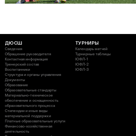
26 АПРЕЛЯ 2026 18:11
ДЮСШ
ТУРНИРЫ
Сведения
Календарь матчей
Обращение руководителя
Турнирные таблицы
Контактная информация
ЮФЛ-1
Тренерский состав
ЮФЛ-2
Воспитанники
ЮФЛ-3
Структура и органы управления
Документы
Образование
Образовательные стандарты
Материально-техническое
обеспечение и оснащенность
образовательного процесса
Стипендии и иные виды
материальной поддержки
Платные образовательные услуги
Финансово-хозяйственная
деятельность