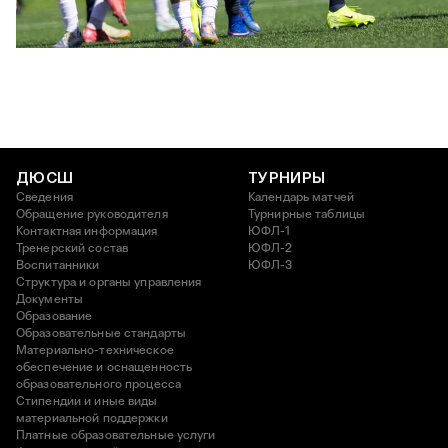
ЮФЛ U17 | ПФК ЦСКА - Акрон - Академия Коноплёва
26 АПРЕЛЯ 2026 18:11
ДЮСШ
ТУРНИРЫ
Сведения
Календарь матчей
Обращение руководителя
Турнирные таблицы
Контактная информация
ЮФЛ-1
Тренерский состав
ЮФЛ-2
Воспитанники
ЮФЛ-3
Структура и органы управления
Документы
Образование
Образовательные стандарты
Материально-техническое
обеспечение и оснащенность
образовательного процесса
Стипендии и иные виды
материальной поддержки
Платные образовательные услуги