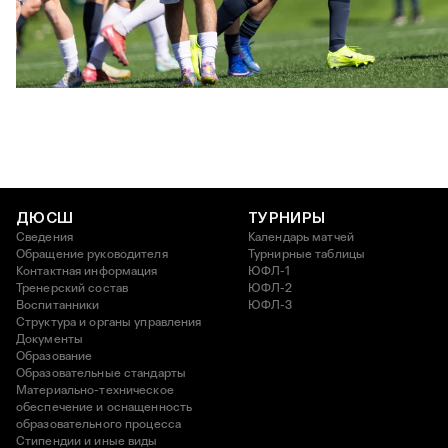
ЮФЛ U17 | ПФК ЦСКА - Акрон - Академия Коноплёва
26 АПРЕЛЯ 2026 18:11
ДЮСШ
ТУРНИРЫ
Сведения
Календарь матчей
Обращение руководителя
Турнирные таблицы
Контактная информация
ЮФЛ-1
Тренерский состав
ЮФЛ-2
Воспитанники
ЮФЛ-3
Структура и органы управления
Документы
Образование
Образовательные стандарты
Материально-техническое
обеспечение и оснащенность
образовательного процесса
Стипендии и иные виды