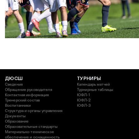
ЮФЛ U17 | ПФК ЦСКА - Акрон - Академия Коноплёва
26 АПРЕЛЯ 2026 18:11
ДЮСШ
ТУРНИРЫ
Сведения
Календарь матчей
Обращение руководителя
Турнирные таблицы
Контактная информация
ЮФЛ-1
Тренерский состав
ЮФЛ-2
Воспитанники
ЮФЛ-3
Структура и органы управления
Документы
Образование
Образовательные стандарты
Материально-техническое
обеспечение и оснащенность