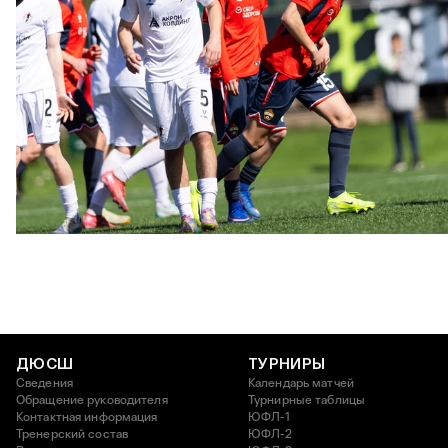
ЮФЛ U17 | ПФК ЦСКА - Акрон - Академия Коноплёва
26 АПРЕЛЯ 2026 18:11
ДЮСШ
ТУРНИРЫ
Сведения
Календарь матчей
Обращение руководителя
Турнирные таблицы
Контактная информация
ЮФЛ-1
Тренерский состав
ЮФЛ-2