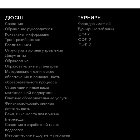
ДЮСШ
ТУРНИРЫ
Сведения
Календарь матчей
Обращение руководителя
Турнирные таблицы
Контактная информация
ЮФЛ-1
Тренерский состав
ЮФЛ-2
Воспитанники
ЮФЛ-3
Структура и органы управления
Документы
Образование
Образовательные стандарты
Материально-техническое
обеспечение и оснащенность
образовательного процесса
Стипендии и иные виды
материальной поддержки
Платные образовательные услуги
Финансово-хозяйственная
деятельность
Вакантные места для приёма
(перевода)
Сведения о заработной плате
педагогов
Методические и другие материалы