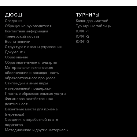
ДЮСШ
ТУРНИРЫ
Сведения
Календарь матчей
Обращение руководителя
Турнирные таблицы
Контактная информация
ЮФЛ-1
Тренерский состав
ЮФЛ-2
Воспитанники
ЮФЛ-3
Структура и органы управления
Документы
Образование
Образовательные стандарты
Материально-техническое
обеспечение и оснащенность
образовательного процесса
Стипендии и иные виды
материальной поддержки
Платные образовательные услуги
Финансово-хозяйственная
деятельность
Вакантные места для приёма
(перевода)
Сведения о заработной плате
педагогов
Методические и другие материалы