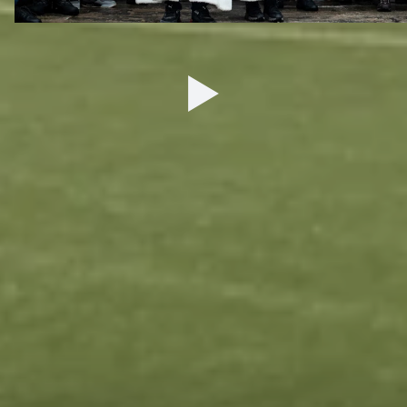
27 ДЕКАБРЯ 2025 09:00
ДЮСШ
ТУРНИРЫ
Сведения
Календарь матчей
Обращение руководителя
Турнирные таблицы
Контактная информация
ЮФЛ-1
Тренерский состав
ЮФЛ-2
Воспитанники
ЮФЛ-3
Структура и органы управления
Документы
Образование
Образовательные стандарты
Материально-техническое
обеспечение и оснащенность
образовательного процесса
Стипендии и иные виды
материальной поддержки
Платные образовательные услуги