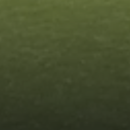
Финансово-хозяйственная
деятельность
Вакантные места для приёма
(перевода)
Сведения о заработной плате
педагогов
Методические и другие материалы
ПРОСМОТР
НОВОСТИ
КОМАНДЫ
ФОТО
ВИДЕО
ВОПРОСЫ И ОТВЕТЫ
ДЮСШ ЦСКА-2
ДЮФА