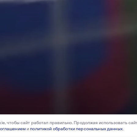
ма (перевода)
те педагогов
атериалы
ФОТО
ВИД
ДЮФА
123098, Москва, ул. Живописная, д. 21 стр. 3
+7 (499) 728-62-40
ie, чтобы сайт работал правильно. Продолжая использовать сайт
SCHOOL@PFC-CSKA.COM
соглашением
и
политикой обработки персональных данных
.