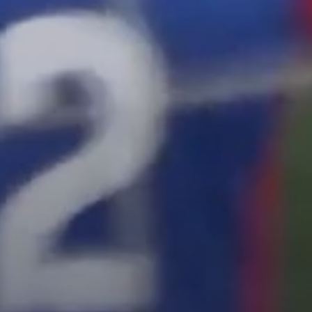
ТУРНИРЫ
ПРО
Календарь матчей
Турнирные таблицы
ЮФЛ-1
ЮФЛ-2
ЮФЛ-3
ления
ты
 обеспечение
ельного
атериальной
 услуги
 деятельность