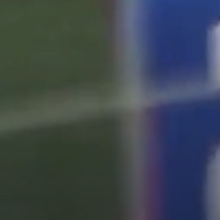
ДЮСШ
Сведения
Обращение руководителя
Контактная информация
Тренерский состав
Воспитанники
Структура и органы управ
Документы
Образование
Образовательные стандар
Материально-техническое
и оснащенность образоват
процесса
Стипендии и иные виды м
поддержки
Платные образовательные
Финансово-хозяйственная