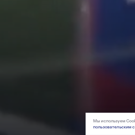
Вакантные места для приё
Сведения о заработной пла
Методические и другие м
КОМАНДЫ
ДЮСШ ЦСКА-2
2001—2026 © Professional Football Club CSKA
Мы используем Cook
На сайте используются
рекомендательные
технологии
пользовательским 