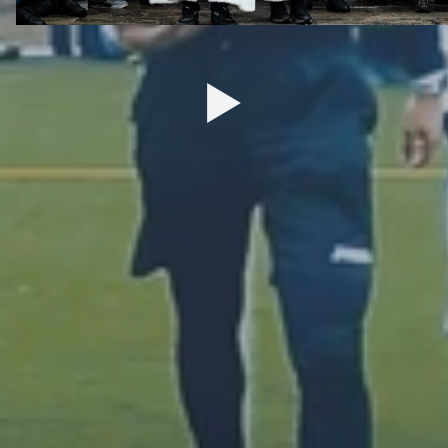
27 ДЕКАБРЯ 2025 09:00
ДЮСШ
ТУРНИРЫ
Сведения
Календарь матчей
Обращение руководителя
Турнирные таблицы
Контактная информация
ЮФЛ-1
Тренерский состав
ЮФЛ-2
Воспитанники
ЮФЛ-3
Структура и органы управления
Документы
Образование
Образовательные стандарты
Материально-техническое
обеспечение и оснащенность
образовательного процесса
Стипендии и иные виды
материальной поддержки
Платные образовательные услуги