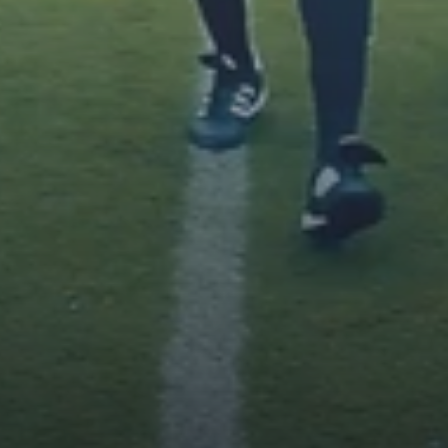
Финансово-хозяйственная
деятельность
Вакантные места для приёма
(перевода)
Сведения о заработной плате
педагогов
Методические и другие материалы
ПРОСМОТР
НОВОСТИ
КОМАНДЫ
ФОТО
ВИДЕО
ВОПРОСЫ И ОТВЕТЫ
ДЮСШ ЦСКА-2
ДЮФА