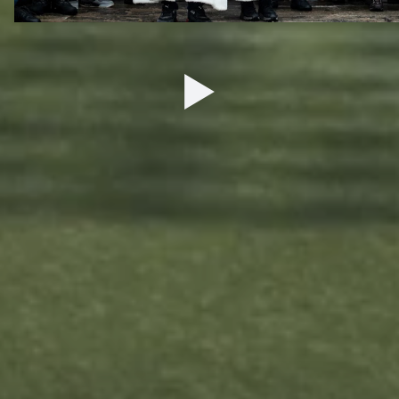
27 ДЕКАБРЯ 2025 09:00
ДЮСШ
ТУРНИРЫ
Сведения
Календарь матчей
Обращение руководителя
Турнирные таблицы
Контактная информация
ЮФЛ-1
Тренерский состав
ЮФЛ-2
Воспитанники
ЮФЛ-3
Структура и органы управления
Документы
Образование
Образовательные стандарты
Материально-техническое
обеспечение и оснащенность
образовательного процесса
Стипендии и иные виды
материальной поддержки
Платные образовательные услуги