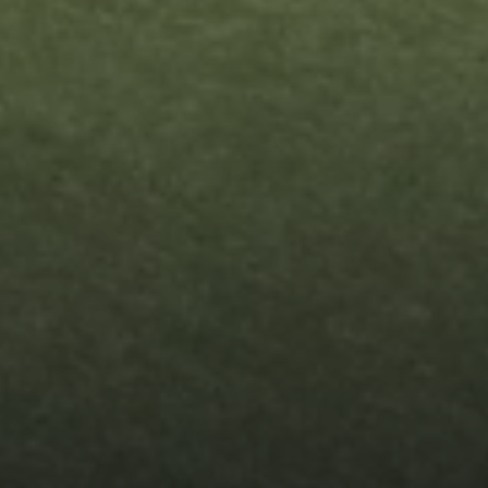
Финансово-хозяйственная
деятельность
Вакантные места для приёма
(перевода)
Сведения о заработной плате
педагогов
Методические и другие материалы
ПРОСМОТР
НОВОСТИ
КОМАНДЫ
ФОТО
ВИДЕО
ВОПРОСЫ И ОТВЕТЫ
ДЮСШ ЦСКА-2
ДЮФА