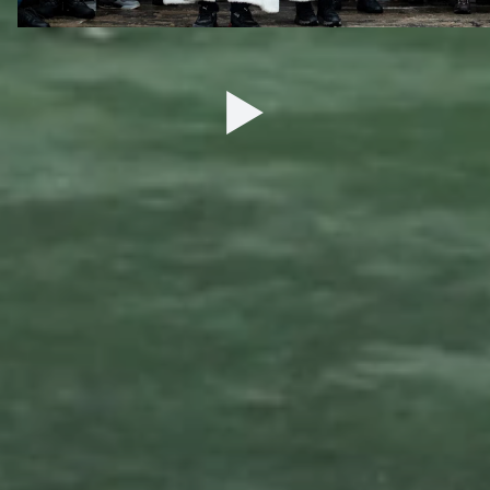
27 ДЕКАБРЯ 2025 09:00
ДЮСШ
ТУРНИРЫ
Сведения
Календарь матчей
Обращение руководителя
Турнирные таблицы
Контактная информация
ЮФЛ-1
Тренерский состав
ЮФЛ-2
Воспитанники
ЮФЛ-3
Структура и органы управления
Документы
Образование
Образовательные стандарты
Материально-техническое
обеспечение и оснащенность
образовательного процесса
Стипендии и иные виды
материальной поддержки
Платные образовательные услуги