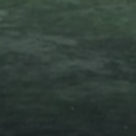
Финансово-хозяйственная
деятельность
Вакантные места для приёма
(перевода)
Сведения о заработной плате
педагогов
Методические и другие материалы
ПРОСМОТР
НОВОСТИ
КОМАНДЫ
ФОТО
ВИДЕО
ВОПРОСЫ И ОТВЕТЫ
ДЮСШ ЦСКА-2
ДЮФА