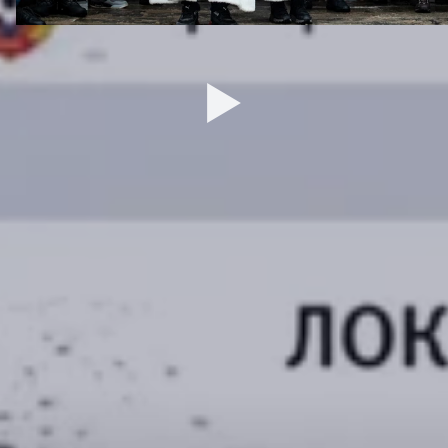
27 ДЕКАБРЯ 2025 09:00
ДЮСШ
ТУРНИРЫ
Сведения
Календарь матчей
Обращение руководителя
Турнирные таблицы
Контактная информация
ЮФЛ-1
Тренерский состав
ЮФЛ-2
Воспитанники
ЮФЛ-3
Структура и органы управления
Документы
Образование
Образовательные стандарты
Материально-техническое
обеспечение и оснащенность
образовательного процесса
Стипендии и иные виды
материальной поддержки
Платные образовательные услуги