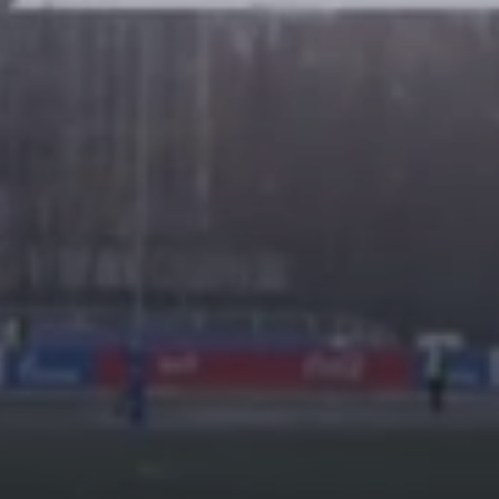
Финансово-хозяйственная
деятельность
Вакантные места для приёма
(перевода)
Сведения о заработной плате
педагогов
Методические и другие материалы
ПРОСМОТР
НОВОСТИ
КОМАНДЫ
ФОТО
ВИДЕО
ВОПРОСЫ И ОТВЕТЫ
ДЮСШ ЦСКА-2
ДЮФА