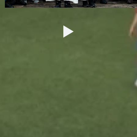
27 ДЕКАБРЯ 2025 09:00
ДЮСШ
ТУРНИРЫ
Сведения
Календарь матчей
Обращение руководителя
Турнирные таблицы
Контактная информация
ЮФЛ-1
Тренерский состав
ЮФЛ-2
Воспитанники
ЮФЛ-3
Структура и органы управления
Документы
Образование
Образовательные стандарты
Материально-техническое
обеспечение и оснащенность
образовательного процесса
Стипендии и иные виды
материальной поддержки
Платные образовательные услуги