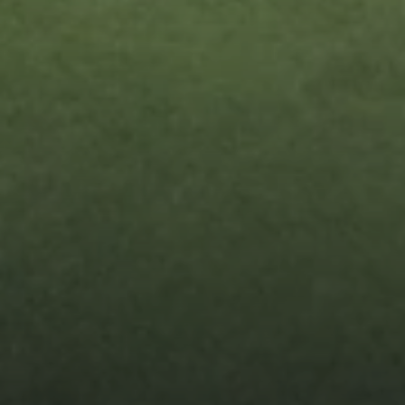
Финансово-хозяйственная
деятельность
Вакантные места для приёма
(перевода)
Сведения о заработной плате
педагогов
Методические и другие материалы
ПРОСМОТР
НОВОСТИ
КОМАНДЫ
ФОТО
ВИДЕО
ВОПРОСЫ И ОТВЕТЫ
ДЮСШ ЦСКА-2
ДЮФА