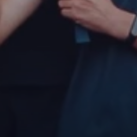
Финансово-хозяйственная
деятельность
Вакантные места для приёма
(перевода)
Сведения о заработной плате
педагогов
Методические и другие материалы
ПРОСМОТР
НОВОСТИ
КОМАНДЫ
ФОТО
ВИДЕО
ВОПРОСЫ И ОТВЕТЫ
ДЮСШ ЦСКА-2
ДЮФА