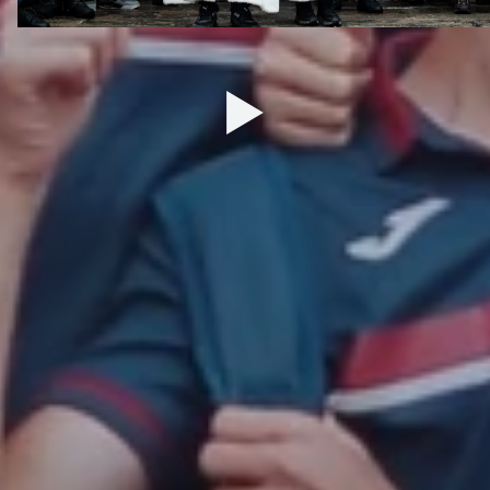
27 ДЕКАБРЯ 2025 09:00
ДЮСШ
ТУРНИРЫ
Сведения
Календарь матчей
Обращение руководителя
Турнирные таблицы
Контактная информация
ЮФЛ-1
Тренерский состав
ЮФЛ-2
Воспитанники
ЮФЛ-3
Структура и органы управления
Документы
Образование
Образовательные стандарты
Материально-техническое
обеспечение и оснащенность
образовательного процесса
Стипендии и иные виды
материальной поддержки
Платные образовательные услуги